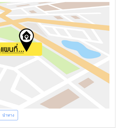
นำทาง