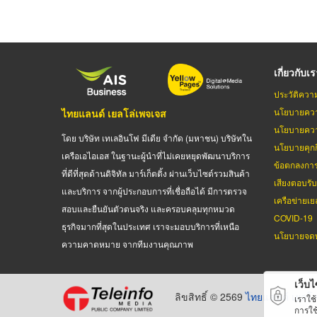
เกี่ยวกับเ
ประวัติควา
นโยบายควา
ไทยแลนด์ เยลโล่เพจเจส
นโยบายควา
โดย บริษัท เทเลอินโฟ มีเดีย จำกัด (มหาชน) บริษัทใน
นโยบายคุกกี
เครือเอไอเอส ในฐานะผู้นำที่ไม่เคยหยุดพัฒนาบริการ
ข้อตกลงกา
ที่ดีที่สุดด้านดิจิทัล มาร์เก็ตติ้ง ผ่านเว็บไซต์รวมสินค้า
เสียงตอบรั
และบริการ จากผู้ประกอบการที่เชื่อถือได้ มีการตรวจ
เครือข่ายเย
สอบและยืนยันตัวตนจริง และครอบคลุมทุกหมวด
COVID-19
ธุรกิจมากที่สุดในประเทศ เราจะมอบบริการที่เหนือ
นโยบายจดท
ความคาดหมาย จากทีมงานคุณภาพ
เว็บไซ
ลิขสิทธิ์ © 2569
ไทยแลนด์ เยลโล
เราใช
การใช