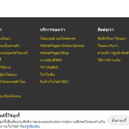
รา
บริการของเรา
ติดต่อเรา
มเป็นมา
ไทยแลนด์ เยลโล่เพจเจส
ทีมที่ปรึกษาโฆษณา
มเป็นส่วนตัว
YellowPages Online Service
โฆษณากับเรา
มปลอดภัยไซเบอร์
YellowPages Blog
ฝ่ายบริการลูกค้าสัมพั
้
นามบัตรดิจิทัล
วิธีการชำระเงิน
รใช้งาน
YP Chatbot
บผู้ลงโฆษณา
โปรโมชั่น
ลโล่เพจเจสทั่วโลก
รับทำเว็บไซต์ SEO
ะเบียนโดเมน
ต์นี้ใช้คุกกี้
ตั้งค่าคุกกี้
่เพจเจส
สงวนลิขสิทธิ์ตามกฏหมาย โดย
บริษัท เทเลอินโฟ มีเดีย จำกัด (ม
้คุกกี้เพื่อเพิ่มประสิทธิภาพและมอบประสบการณ์ความพึงพอใจของท่านใน
้งานเว็บไซต์
เรียนรู้เพิ่มเติม