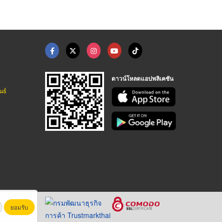
ดาวน์โหลดแอปพลิเคชัน
นธ์
ยอมรับ
หาชน)