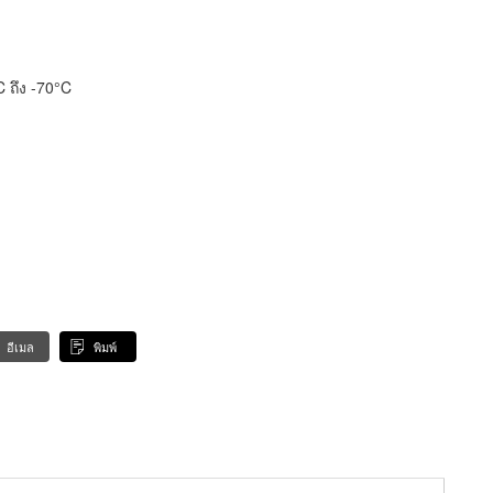
C ถึง -70°C
อีเมล
พิมพ์