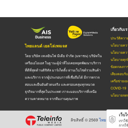
เกี่ยวกับเ
ประวัติควา
นโยบายควา
ไทยแลนด์ เยลโล่เพจเจส
นโยบายควา
โดย บริษัท เทเลอินโฟ มีเดีย จำกัด (มหาชน) บริษัทใน
นโยบายคุกกี
เครือเอไอเอส ในฐานะผู้นำที่ไม่เคยหยุดพัฒนาบริการ
ข้อตกลงกา
ที่ดีที่สุดด้านดิจิทัล มาร์เก็ตติ้ง ผ่านเว็บไซต์รวมสินค้า
เสียงตอบรั
และบริการ จากผู้ประกอบการที่เชื่อถือได้ มีการตรวจ
เครือข่ายเย
สอบและยืนยันตัวตนจริง และครอบคลุมทุกหมวด
COVID-19
ธุรกิจมากที่สุดในประเทศ เราจะมอบบริการที่เหนือ
นโยบายจดท
ความคาดหมาย จากทีมงานคุณภาพ
เว็บไซ
ลิขสิทธิ์ © 2569
ไทยแลนด์ เยลโล
เราใช
การใช