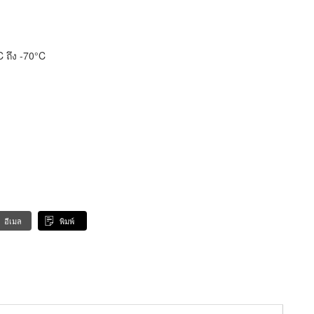
C ถึง -70°C
อีเมล
พิมพ์