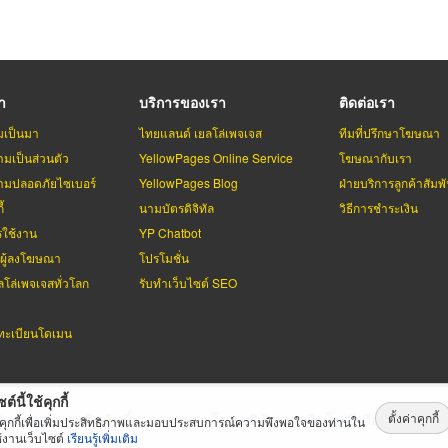
รา
บริการของเรา
ติดต่อเรา
มเป็นมา
ไทยแลนด์ เยลโล่เพจเจส
ทีมที่ปรึกษาโฆษณา
มเป็นส่วนตัว
YellowPages Online Service
โฆษณากับเรา
มปลอดภัยไซเบอร์
YellowPages Blog
ฝ่ายบริการลูกค้าสัมพั
้
นามบัตรดิจิทัล
วิธีการชำระเงิน
รใช้งาน
YP Chatbot
บผู้ลงโฆษณา
โปรโมชั่น
ลโล่เพจเจสทั่วโลก
รับทำเว็บไซต์ SEO
ะเบียนโดเมน
ต์นี้ใช้คุกกี้
ตั้งค่าคุกกี้
่เพจเจส
สงวนลิขสิทธิ์ตามกฏหมาย โดย
บริษัท เทเลอินโฟ มีเดีย จำกัด (ม
้คุกกี้เพื่อเพิ่มประสิทธิภาพและมอบประสบการณ์ความพึงพอใจของท่านใน
้งานเว็บไซต์
เรียนรู้เพิ่มเติม