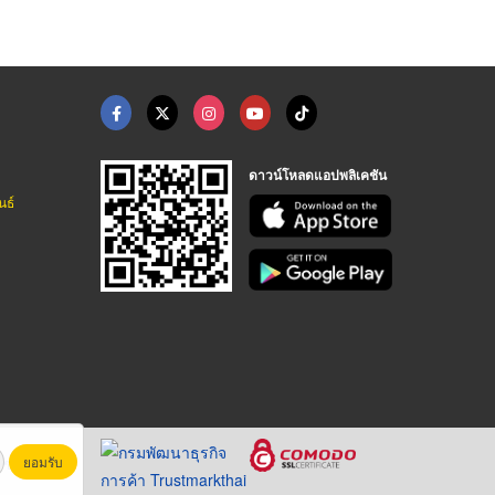
ดาวน์โหลดแอปพลิเคชัน
นธ์
ยอมรับ
หาชน)