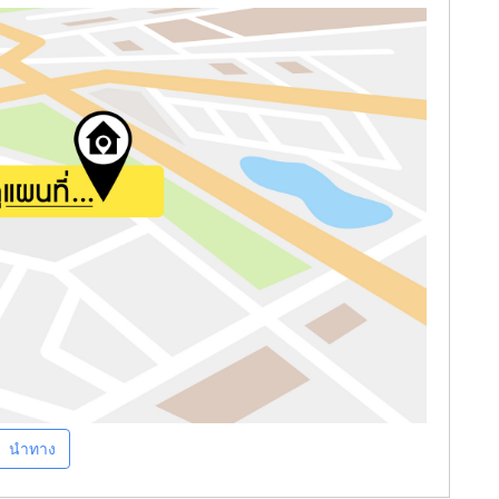
นำทาง